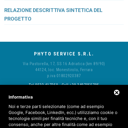
RELAZIONE DESCRITTIVA SINTETICA DEL
PROGETTO
PHYTO SERVICE S.R.L.
Via Pastorella, 17, SS 16 Adriatica (km 89/90)
44124, loc. Monestirolo, Ferrara
p.iva 01802920387
Tel 0532 417250 - Cell +39 3497055795
E-mail:
info@phytoservice.eu
Informativa
@phytoservice.srl
Noi e terze parti selezionate (come ad esempio
Google, Facebook, LinkedIn, ecc.) utilizziamo cookie o
tecnologie simili per finalità tecniche e, con il tuo
consenso, anche per altre finalità come ad esempio