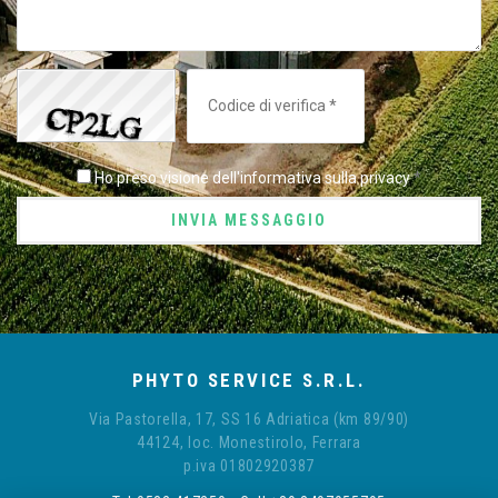
Ho preso visione dell'informativa sulla privacy
*
INVIA MESSAGGIO
PHYTO SERVICE S.R.L.
Via Pastorella, 17, SS 16 Adriatica (km 89/90)
44124, loc. Monestirolo, Ferrara
p.iva 01802920387