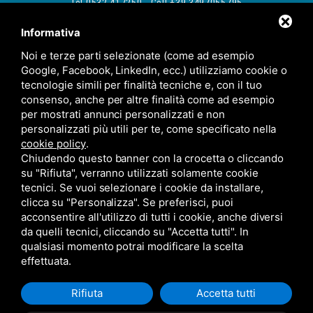
Tel 0532 417250 - Cell +39 3497055795
E-mail:
info@phytoservice.eu
Informativa
@phytoservice.srl
Noi e terze parti selezionate (come ad esempio
Google, Facebook, LinkedIn, ecc.) utilizziamo cookie o
tecnologie simili per finalità tecniche e, con il tuo
consenso, anche per altre finalità come ad esempio
per mostrati annunci personalizzati e non
personalizzati più utili per te, come specificato nella
Commissione FEARS
cookie policy
.
Chiudendo questo banner con la crocetta o cliccando
su "Rifiuta", verranno utilizzati solamente cookie
tecnici. Se vuoi selezionare i cookie da installare,
Tutto il materiale contenuto in questo sito, incluse fotografie,
clicca su "Personalizza". Se preferisci, puoi
immagini, illustrazioni e testi, è stato prodotto e curato dalla
acconsentire all'utilizzo di tutti i cookie, anche diversi
PHYTO SERVICE SRL e, pertanto, di Sua esclusiva proprietà e
protetto da copyright
da quelli tecnici, cliccando su "Accetta tutti". In
qualsiasi momento potrai modificare la scelta
Descrizione dell'intervento finanziato
|
Cookie Policy
|
Sitemap
effettuata.
Rifiuta
Accetta tutti