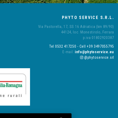
PHYTO SERVICE S.R.L.
Via Pastorella, 17, SS 16 Adriatica (km 89/90)
44124, loc. Monestirolo, Ferrara
p.iva 01802920387
Tel 0532 417250 - Cell +39 3497055795
E-mail:
info@phytoservice.eu
@phytoservice.srl