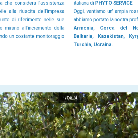
 che considera l’assistenza
italiana di
PHYTO SERVICE
.
le alla riuscita dell’impresa
Oggi, vantiamo un' ampia rosa 
punto di riferimento nelle sue
abbiamo portato la nostra prof
e mirano all’incremento della
Armenia, Corea del Nor
ntendo un costante monitoraggio
Balkaria, Kazakistan, Ky
Turchia, Ucraina.
ITALIA