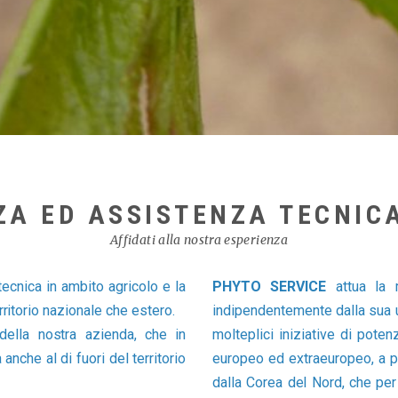
A ED ASSISTENZA TECNIC
Affidati alla nostra esperienza
tecnica in ambito agricolo e la
PHYTO SERVICE
attua la
ritorio nazionale che estero.
indipendentemente dalla sua u
della nostra azienda, che in
molteplici iniziative di poten
anche al di fuori del territorio
europeo ed extraeuropeo, a p
dalla Corea del Nord, che pe