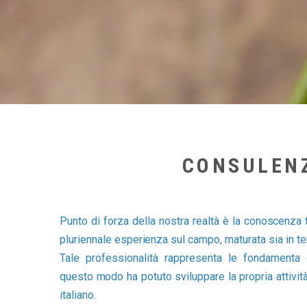
CONSULENZ
Punto di forza della nostra realtà è la conoscenza 
pluriennale esperienza sul campo, maturata sia in ter
Tale professionalità rappresenta le fondamenta 
questo modo ha potuto sviluppare la propria attività 
italiano.