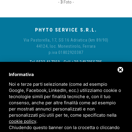
-
3
Foto -
PHYTO SERVICE S.R.L.
Via Pastorella, 17, SS 16 Adriatica (km 89/90)
44124, loc. Monestirolo, Ferrara
p.iva 01802920387
Tel 0532 417250 - Cell +39 3497055795
E-mail:
info@phytoservice.eu
Informativa
@phytoservice.srl
Noi e terze parti selezionate (come ad esempio
Google, Facebook, LinkedIn, ecc.) utilizziamo cookie o
tecnologie simili per finalità tecniche e, con il tuo
consenso, anche per altre finalità come ad esempio
per mostrati annunci personalizzati e non
personalizzati più utili per te, come specificato nella
Commissione FEARS
cookie policy
.
Chiudendo questo banner con la crocetta o cliccando